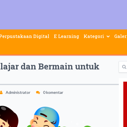
Perpustakaan Digital
E Learning
Kategori
Galer
Pendidikan Dan Pembelajaran
lajar dan Bermain untuk
Administrator
0 komentar