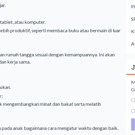
ar.
P
S
tablet, atau komputer.
lebih produktif, seperti membaca buku atau bermain di luar
K
A
:
an rumah tangga sesuai dengan kemampuannya. Ini akan
an kerja sama.
J
M
lukan.
G
r:
ak mengembangkan minat dan bakat serta melatih
an pada anak bagaimana cara mengatur waktu dengan baik.